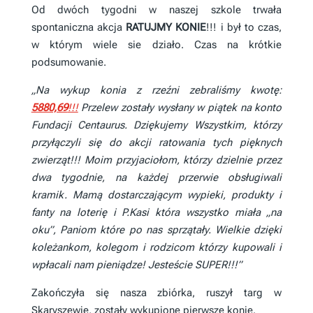
Od dwóch tygodni w naszej szkole trwała
spontaniczna akcja
RATUJMY KONIE
!!! i był to czas,
w którym wiele sie działo. Czas na krótkie
podsumowanie.
„Na wykup konia z rzeźni zebraliśmy kwotę:
5880,69
!!!
Przelew zostały wysłany w piątek na konto
Fundacji Centaurus. Dziękujemy Wszystkim, którzy
przyłączyli się do akcji ratowania tych pięknych
zwierząt!!! Moim przyjaciołom, którzy dzielnie przez
dwa tygodnie, na każdej przerwie obsługiwali
kramik. Mamą dostarczającym wypieki, produkty i
fanty na loterię i P.Kasi która wszystko miała „na
oku”, Paniom które po nas sprzątały. Wielkie dzięki
koleżankom, kolegom i rodzicom którzy kupowali i
wpłacali nam pieniądze! Jesteście SUPER!!!”
Zakończyła się nasza zbiórka, ruszył targ w
Skaryszewie, zostały wykupione pierwsze konie.