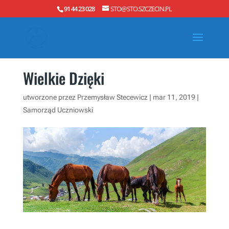
91 44 23 028
STO@STO.SZCZECIN.PL
Wielkie Dzięki
utworzone przez
Przemysław Stecewicz
|
mar 11, 2019
|
Samorząd Uczniowski