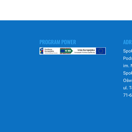
PROGRAM POWER
ADR
Społ
Pod
im. 
Spo
Ośw
ul. 
71-6