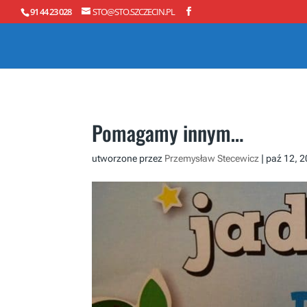
91 44 23 028
STO@STO.SZCZECIN.PL
Pomagamy innym…
utworzone przez
Przemysław Stecewicz
|
paź 12, 