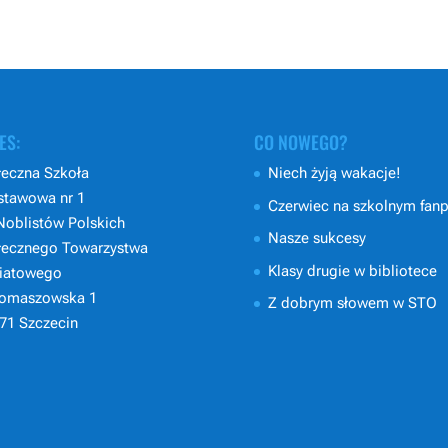
ES:
CO NOWEGO?
eczna Szkoła
Niech żyją wakacje!
stawowa nr 1
Czerwiec na szkolnym fan
Noblistów Polskich
Nasze sukcesy
łecznego Towarzystwa
Klasy drugie w bibliotece
iatowego
Tomaszowska 1
Z dobrym słowem w STO
71 Szczecin