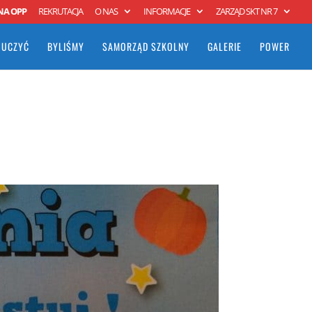
NA OPP
REKRUTACJA
O NAS
INFORMACJE
ZARZĄD SKT NR 7
 UCZYĆ
BYLIŚMY
SAMORZĄD SZKOLNY
GALERIE
POWER