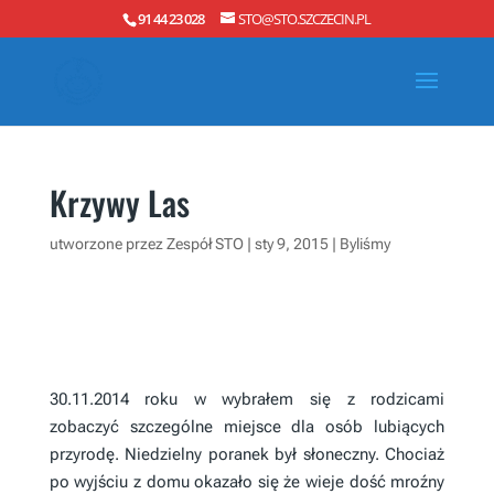
91 44 23 028
STO@STO.SZCZECIN.PL
Krzywy Las
utworzone przez
Zespół STO
|
sty 9, 2015
|
Byliśmy
30.11.2014 roku w wybrałem się z rodzicami
zobaczyć szczególne miejsce dla osób lubiących
przyrodę. Niedzielny poranek był słoneczny. Chociaż
po wyjściu z domu okazało się że wieje dość mroźny