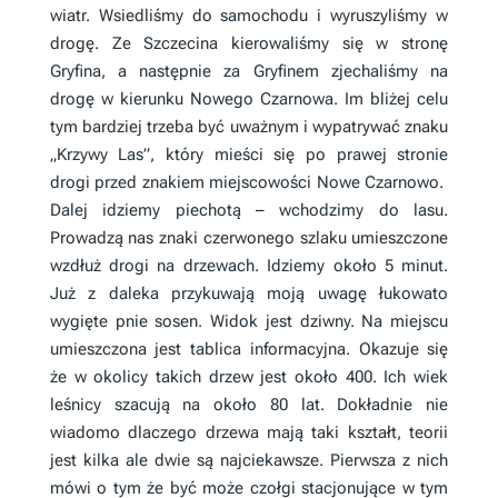
wiatr. Wsiedliśmy do samochodu i wyruszyliśmy w
drogę. Ze Szczecina kierowaliśmy się w stronę
Gryfina, a następnie za Gryfinem zjechaliśmy na
drogę w kierunku Nowego Czarnowa. Im bliżej celu
tym bardziej trzeba być uważnym i wypatrywać znaku
„Krzywy Las”, który mieści się po prawej stronie
drogi przed znakiem miejscowości Nowe Czarnowo.
Dalej idziemy piechotą – wchodzimy do lasu.
Prowadzą nas znaki czerwonego szlaku umieszczone
wzdłuż drogi na drzewach. Idziemy około 5 minut.
Już z daleka przykuwają moją uwagę łukowato
wygięte pnie sosen. Widok jest dziwny. Na miejscu
umieszczona jest tablica informacyjna. Okazuje się
że w okolicy takich drzew jest około 400. Ich wiek
leśnicy szacują na około 80 lat. Dokładnie nie
wiadomo dlaczego drzewa mają taki kształt, teorii
jest kilka ale dwie są najciekawsze.
Pierwsza z nich
mówi o tym że być może czołgi stacjonujące w tym