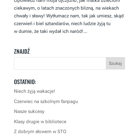
Opowiedz nam moja ojczyzno, jak matka dzieciom
ciekawym, o latach znaczonych blizną, na wiekach
chwały i sławy! Wytłumacz nam, tak jak umiesz, skąd
czerwień i biel sztandarów, niech ludzie żyją tu
w dumie, że taki wydał ich naród!...
ZNAJDŹ
OSTATNIO:
Niech żyją wakacje!
Czerwiec na szkolnym fanpagu
Nasze sukcesy
Klasy drugie w bibliotece
Z dobrym słowem w STO