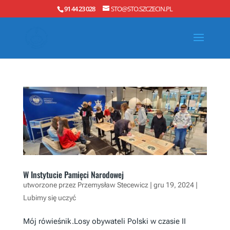
91 44 23 028
STO@STO.SZCZECIN.PL
W Instytucie Pamięci Narodowej
utworzone przez
Przemysław Stecewicz
|
gru 19, 2024
|
Lubimy się uczyć
Mój rówieśnik.Losy obywateli Polski w czasie II