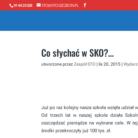
91 44 23 028
STO@STO.SZCZECIN.PL
Co słychać w SKO?…
utworzone przez
Zespół STO
|
lis 20, 2015
|
Wydarz
Już po raz kolejny nasza szkoła wzięła udział 
Od trzech lat w naszej szkole działa Szko
oszczędzać pieniądze na wybrane cele. W tej
środki przekroczyły już 100 tys. zł.