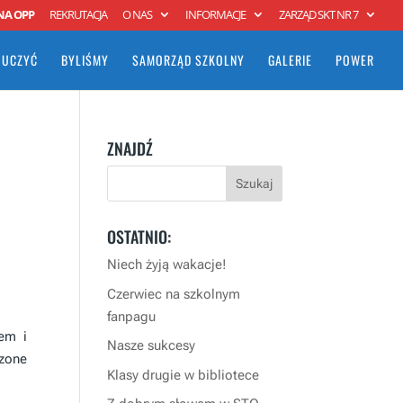
NA OPP
REKRUTACJA
O NAS
INFORMACJE
ZARZĄD SKT NR 7
 UCZYĆ
BYLIŚMY
SAMORZĄD SZKOLNY
GALERIE
POWER
ZNAJDŹ
OSTATNIO:
Niech żyją wakacje!
Czerwiec na szkolnym
fanpagu
em i
Nasze sukcesy
dzone
Klasy drugie w bibliotece