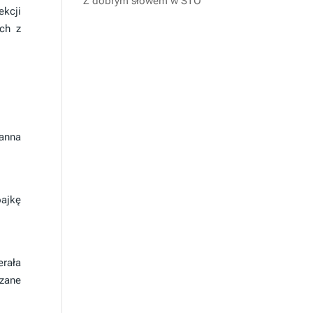
Z dobrym słowem w STO
ekcji
ych z
oanna
bajkę
erała
azane