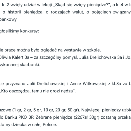
.2 wzięły udział w lekcji „Skąd się wzięły pieniądze?”, a kl.4 w l
 o historii pieniądza, o rodzajach walut, o pojęciach związan
 bankowy.
głosiliśmy konkursy:
kie prace można było oglądać na wystawie w szkole.
Oliwia Kalert 3a – za szczególny pomysł, Julia Drelichowska 3a i J
wykonanej skarbonki.
e przyznano Julii Drelichowskiej i Annie Witkowskiej z kl.3a za 
Kto oszczędza, temu nie grozi nędza”.
owe (1 gr, 2 gr, 5 gr, 10 gr, 20 gr, 50 gr). Najwięcej pieniędzy uzbi
 do Banku PKO BP. Zebrane pieniądze (2267zł 30gr) zostaną przek
 domy dziecka w całej Polsce.