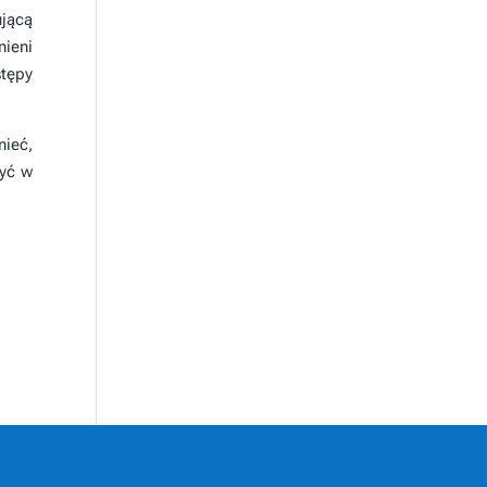
jącą
nieni
tępy
nieć,
żyć w