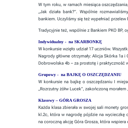
W tym roku, w ramach miesiąca oszczędzania, kl
„Jak działa bank?”. Wspólnie rozmawialiśmy
bankiem. Uczyliśmy się też wypełniać przelew
Tradycyjnie też, wspólnie z Bankiem PKO BP, o
Indywidualny - na SKARBONKĘ
W konkursie wzięło udział 17 uczniów. Wszyst
Nagrody główne otrzymały: Alicja Skórka 1a i 
Dobrowolska 4b – za prostotę i praktyczność 
Grupowy - na BAJKĘ O OSZCZĘDZANIU
W konkursie na bajkę o oszczędzaniu I miejsc
„Rozrzutny żółw Lucek”, zakończoną morałem „
Klasowy – GÓRA GROSZA
Każda klasa zbierała w swojej sali monety grosz
kl.2c, która w nagrodę pójdzie na wycieczkę
na coroczną akcję Góra Grosza, która wspiera