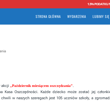
1.5% PODATKU 
STRONA GŁÓWNA
WYDARZENIA
LUBIMY SIĘ
enia
w akcji
.
„Październik miesiącem oszczędzania”
lna Kasa Oszczędności. Każde dziecko może zostać jej członki
 chwili w naszych szeregach jest 105 uczniów szkoły, a zgroma