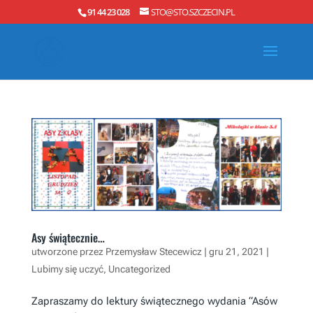
91 44 23 028
STO@STO.SZCZECIN.PL
Asy świątecznie…
utworzone przez
Przemysław Stecewicz
|
gru 21, 2021
|
Lubimy się uczyć
,
Uncategorized
Zapraszamy do lektury świątecznego wydania “Asów