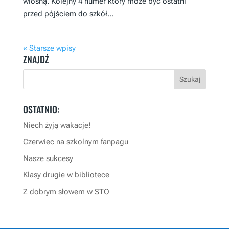
wiosną. Kolejny 4 numer który może być ostatni
przed pójściem do szkół...
« Starsze wpisy
ZNAJDŹ
OSTATNIO:
Niech żyją wakacje!
Czerwiec na szkolnym fanpagu
Nasze sukcesy
Klasy drugie w bibliotece
Z dobrym słowem w STO